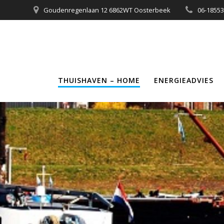
Ga
Goudenregenlaan 12 6862WT Oosterbeek
06-1855
naar
de
inhoud
THUISHAVEN – HOME
ENERGIEADVIES