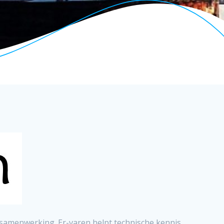
samenwerking. Er-varen helpt technische kennis