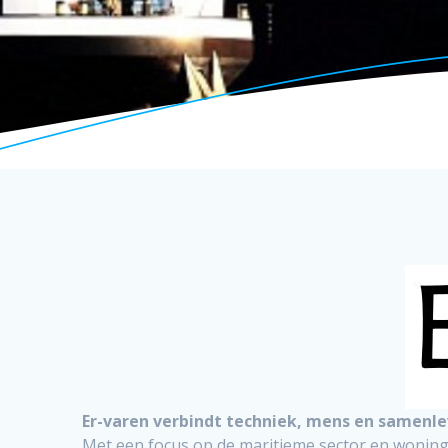
Er-varen verbindt techniek, mens en samenle
Met een focus op de maritieme sector en woning